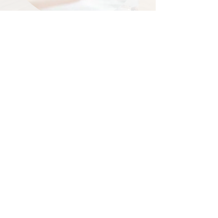
Ménopause
Bouffées de chaleur et Sudations
Troubles du sommeil
Fatigue et Déprime
Irritabilité
Les cures durent 2 mois (durée variable pour
le suivi perte de poids*) à raison d'un
rendez-vous par semaine. Chaque séance
de luxopuncture dure en moyenne 30