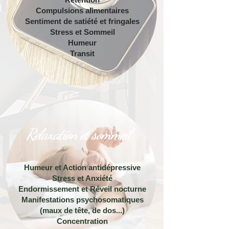
Compulsions alimentaires
Sentiment de satiété et fringales
Stress et Sommeil
Humeur
Transit
Relaxation et sommeil
Humeur et Action antidépressive
Stress et Anxiété
Endormissement et Réveil nocturne
Manifestations psychosomatiques
(maux de tête, de dos...)
Concentration