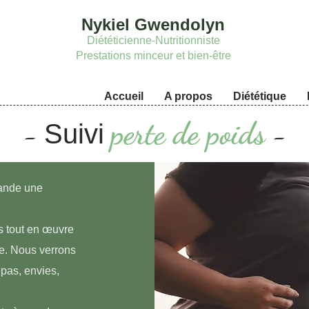
Nykiel Gwendolyn
Diététicienne-Nutritionniste
Prestations minceur et bien-être
Accueil
A propos
Diététique
perte de poids
-
-
Suivi
mande une
s tout en œuvre
de. Nous verrons
epas, envies,