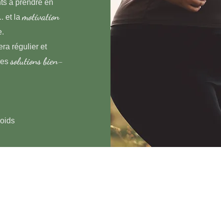
ts à prendre en
motivation
. et la
e.
sera régulier et
solutions bien-
des
poids