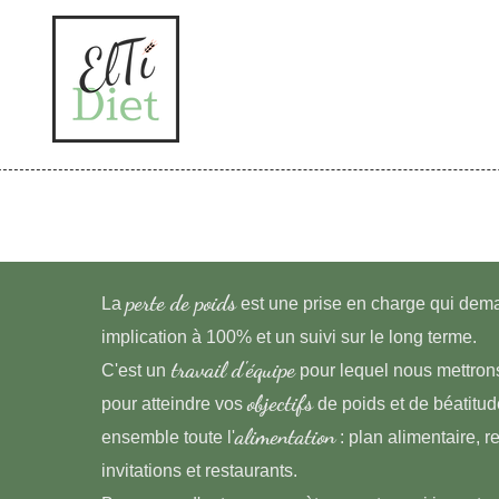
perte de poids
La
est une prise en charge qui de
implication à 100% et un suivi sur le long terme.
travail d'équipe
C'est un
pour lequel nous mettron
objectifs
pour atteindre vos
de poids et de béatitu
alimentation
ensemble toute l'
: plan alimentaire, r
invitations et restaurants.